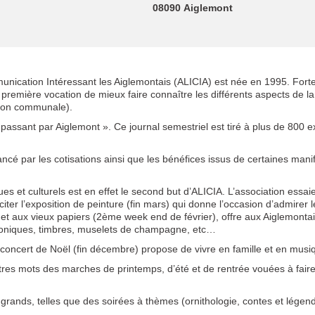
08090 Aiglemont
munication Intéressant les Aiglemontais (ALICIA) est née en 1995. Fort
remière vocation de mieux faire connaître les différents aspects de la 
stion communale).
n passant par Aiglemont ». Ce journal semestriel est tiré à plus de 800 e
nancé par les cotisations ainsi que les bénéfices issus de certaines man
 et culturels est en effet le second but d’ALICIA. L’association essai
citer l’exposition de peinture (fin mars) qui donne l’occasion d’admirer 
et aux vieux papiers (2ème week end de février), offre aux Aiglemontai
éphoniques, timbres, muselets de champagne, etc…
le concert de Noël (fin décembre) propose de vivre en famille et en mus
îtres mots des marches de printemps, d’été et de rentrée vouées à faire
et grands, telles que des soirées à thèmes (ornithologie, contes et lég