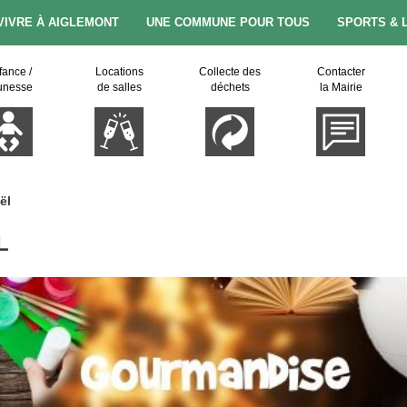
VIVRE À AIGLEMONT
UNE COMMUNE POUR TOUS
SPORTS & 
fance /
Locations
Collecte des
Contacter
unesse
de salles
déchets
la Mairie
ël
L