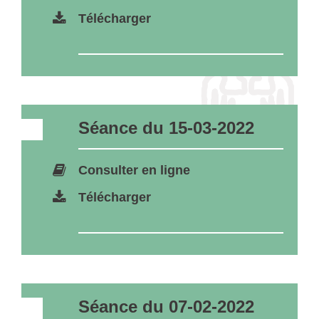
Télécharger
Séance du 15-03-2022
Consulter en ligne
Télécharger
Séance du 07-02-2022