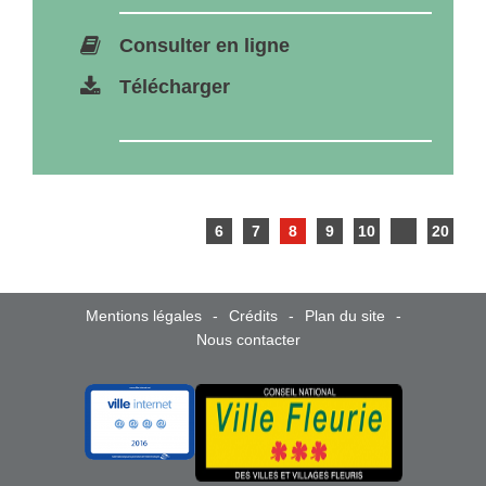
Consulter en ligne
Télécharger
6
7
8
9
10
20
Mentions légales
Crédits
Plan du site
Nous contacter