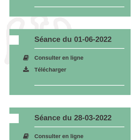
Séance du 01-06-2022
Consulter en ligne
Télécharger
Séance du 28-03-2022
Consulter en ligne