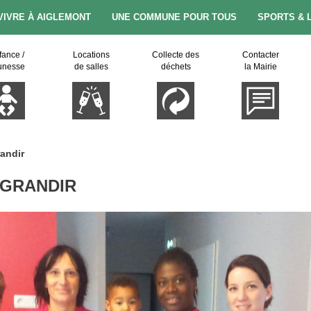
VIVRE À AIGLEMONT
UNE COMMUNE POUR TOUS
SPORTS & 
fance /
Locations
Collecte des
Contacter
unesse
de salles
déchets
la Mairie
randir
 GRANDIR