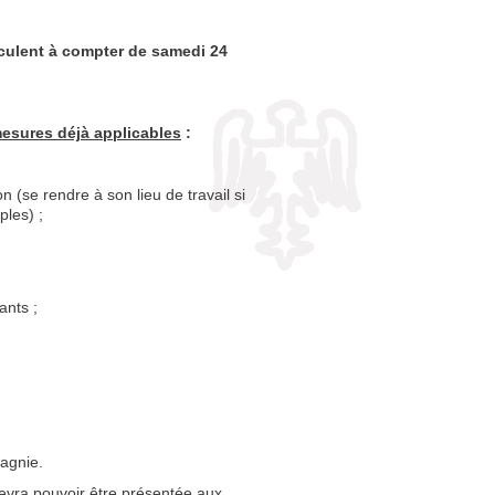
culent à compter de samedi 24
esures déjà applicables
:
n (se rendre à son lieu de travail si
ples) ;
ants ;
agnie.
devra pouvoir être présentée aux