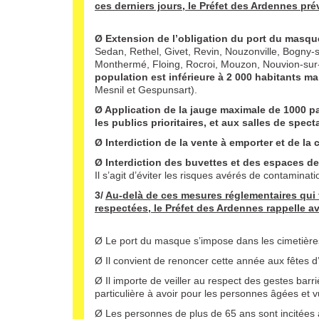
ces derniers jours, le Préfet des Ardennes pr
Ø Extension de l’obligation du port du masque
Sedan, Rethel, Givet, Revin, Nouzonville, Bogny-s
Monthermé, Floing, Rocroi, Mouzon, Nouvion-sur
population est inférieure à 2 000 habitants ma
Mesnil et Gespunsart).
Ø
Application de la jauge maximale de 1000 pa
les publics prioritaires, et aux salles de spect
Ø Interdiction de la vente à emporter et de l
Ø
Interdiction des buvettes et des espaces de
Il s’agit d’éviter les risques avérés de contamina
3/
Au-delà de ces mesures réglementaires qui fe
respectées, le Préfet des Ardennes rappelle a
Ø Le port du masque s’impose dans les cimetières
Ø Il convient de renoncer cette année aux fêtes d
Ø Il importe de veiller au respect des gestes barr
particulière à avoir pour les personnes âgées et v
Ø Les personnes de plus de 65 ans sont incitées à