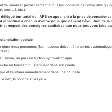
tuel de renoncer provisoirement à tous les moments de convivialité qui 
, cocktail, etc.).
e délégué territorial de l’ARS en appellent à la prise de conscienc
 individuel à chacun d’entre nous que dépend l’évolution de la c
rict respect des consignes sanitaires que nous pouvons faire bais
istanciation sociale
ntre deux personnes (les masques doivent être portés systématique
ctées)
u savon, ou par une friction hydro-alcoolique
uche en toussant ou éternuant dans son coude
 et l’éliminer immédiatement dans une poubelle
le nez, la bouche et les yeux.