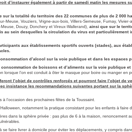
évoit d’instaurer également à partir de samedi matin les mesures s
 sur la totalité du territoire des 22 communes de plus de 2 000 h
ur-Meuse, Vouziers, Vrigne-aux-bois, Villers-Semeuse, Fumay, Vivier-a
-Meuse, Douzy, Donchery et Vireux-Wallerand),
ainsi que sur le terr
is au sein desquelles la circulation du virus est particulièrement 
rticipants aux établissements sportifs ouverts (stades), aux étab
acles.
a consommation d’alcool sur la voie publique et dans les espaces p
 consommation de boissons et d’aliments sur la voie publique et 
tion lorsque l’on est conduit à ôter le masque pour boire ou manger en pu
ront l’objet de contrôles renforcés et pourront faire l’objet de ve
vec insistance les recommandations suivantes portant sur la sphè
 à l’occasion des prochaines fêtes de la Toussaint.
’Halloween, notamment la pratique consistant pour les enfants à faire d
ières dans la sphère privée : pas plus de 6 à la maison, renoncement au
ulnérables.
 se faire livrer à domicile pour éviter les déplacements, y compris dan