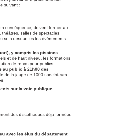
le suivant :
n conséquence, doivent fermer au
 théâtres, salles de spectacles,
(au sein desquelles les événements
ort), y compris les piscines
nels et de haut niveau, les formations
ibution de repas pour publics
 au public à 21h00 des
ite de la jauge de 1000 spectateurs
es.
nts sur la voie publique.
ément des discothèques déjà fermées
ieu avec les élus du département