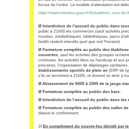
forces de l’ordre. Le modèle d’attestation est téléch
https://www.interieur.gouv.fr/Actualites/L-actu-d
Ø Interdiction de l’accueil du public dans to
public à 21h00 les commerces (sauf activités préc
musées, médiathèques, bibliothèques, parcs d’attr
festifs restent interdits quel que soit l’horaire).
Ø
Fermeture complète au public des établissem
couvertes
, sauf les activités des groupes scolair
continues, les activités liées au handicap et aux p
précaires, l’organisation de dépistages sanitaires,
établissements sportifs de plein air
(ERP de typ
s’ils se terminent à 21h00, et doivent se tenir à h
Ø Abaissement de 5000 à 1000 de la jauge max
Ø
Fermeture complète au public des bars.
Ø Interdiction de l’accueil du public dans les
Ø
Fermeture complète au public des salles de 
depuis le confinement.
2
/
En complément du couvre-feu décidé par le 