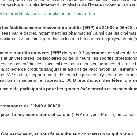
argeable sur le site internet du ministère de l’intérieur dont le lien est 
u-Ministere/Attestations-de-deplacement-couvre-feu
us les établissements recevant du public (ERP) de 21h00 à 06h00 :
e
isées par le décret, notamment les pharmacies), ainsi que les cinémas,
actions et zoos, ainsi que des salles des fêtes et salles polyvalentes 
ents sportifs couverts (ERP de type X / gymnases et salles de sp
es et universitaires, périscolaires ou de mineurs, les sportifs profession
rescriptions médicales, l’accueil des populations vulnérables et la distr
 la collecte de produits sanguins et actions de vaccination.
Ø
Fermeture
e PA / stades, hippodromes) : les matchs peuvent s’y tenir dans la lim
uis-clos s’ils se terminent après 21h00.
Ø
Interdiction des fêtes forain
imale de participants pour les grands événements et rassembleme
 restaurants de 21h00 à 06h00.
jeux, foires-expositions et salons
(ERP de types P et T), en compl
Gouvernement, et pour faire suite aux concertations qui ont eu l