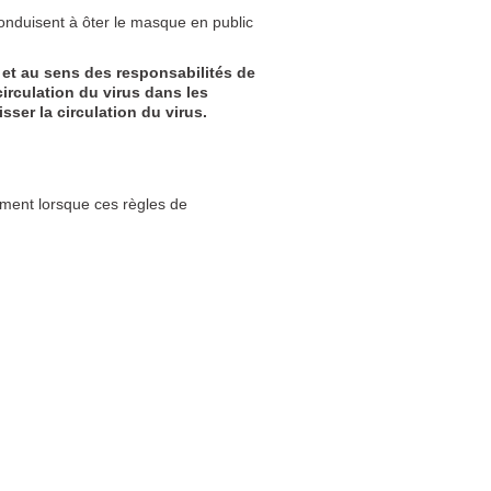
conduisent à ôter le masque en public
e et au sens des responsabilités de
irculation du virus dans les
ser la circulation du virus.
ment lorsque ces règles de