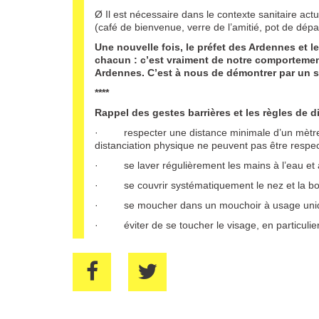
Ø Il est nécessaire dans le contexte sanitaire ac
(café de bienvenue, verre de l’amitié, pot de départ
Une nouvelle fois, le préfet des Ardennes et l
chacun : c’est vraiment de notre comportement
Ardennes. C’est à nous de démontrer par un st
****
Rappel des gestes barrières et les règles de d
· respecter une distance minimale d’un mètre e
distanciation physique ne peuvent pas être respe
· se laver régulièrement les mains à l’eau et a
· se couvrir systématiquement le nez et la bo
· se moucher dans un mouchoir à usage unique
· éviter de se toucher le visage, en particulier 