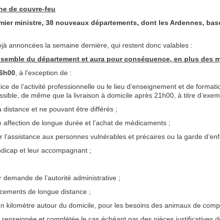
ne de couvre-feu
mier ministre, 38 nouveaux départements, dont les Ardennes, bas
déjà annoncées la semaine dernière, qui restent donc valables :
ensemble du département et aura pour conséquence, en plus des m
06h00
, à l’exception de :
ice de l’activité professionnelle ou le lieu d’enseignement et de formatio
 possible, de même que la livraison à domicile après 21h00, à titre d’exem
 distance et ne pouvant être différés ;
ne affection de longue durée et l’achat de médicaments ;
r l’assistance aux personnes vulnérables et précaires ou la garde d’enf
dicap et leur accompagnant ;
r demande de l’autorité administrative ;
acements de longue distance ;
n kilomètre autour du domicile, pour les besoins des animaux de comp
 renseignée et complétée le cas échéant par des pièces justificatives 