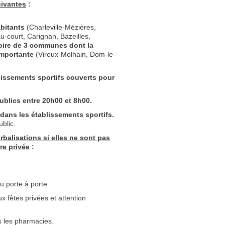
uivantes
:
abitants
(Charleville-Mézières,
u-court, Carignan, Bazeilles,
itoire de 3 communes dont la
importante
(Vireux-Molhain, Dom-le-
lissements sportifs couverts pour
ublics entre 20h00 et 8h00.
dans les établissements sportifs.
blic.
rbalisations si elles ne sont pas
re privée
:
u porte à porte.
x fêtes privées et attention
s les pharmacies.