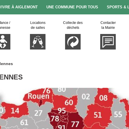
VIVRE À AIGLEMONT
UNE COMMUNE POUR TOUS
SPORTS & 
fance /
Locations
Collecte des
Contacter
unesse
de salles
déchets
la Mairie
rdennes
DENNES