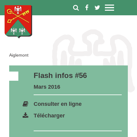
Aiglemont
Flash infos #56
Mars 2016
Consulter en ligne
Télécharger