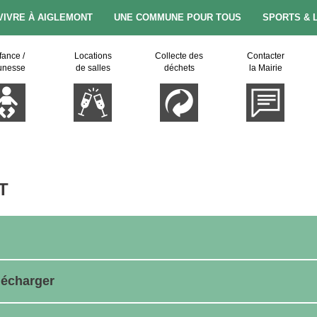
VIVRE À AIGLEMONT
UNE COMMUNE POUR TOUS
SPORTS & 
fance /
Locations
Collecte des
Contacter
unesse
de salles
déchets
la Mairie
T
lécharger